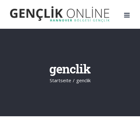
Zum
Inhalt
springen
genclik
Startseite
/
genclik